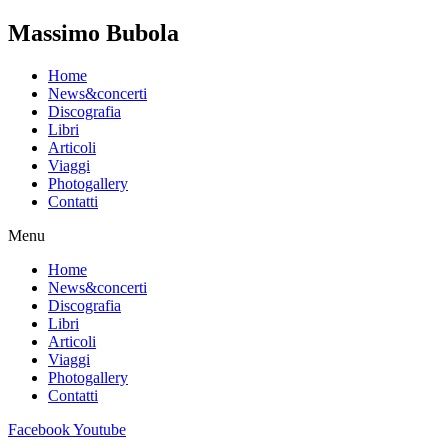
Massimo Bubola
Home
News&concerti
Discografia
Libri
Articoli
Viaggi
Photogallery
Contatti
Menu
Home
News&concerti
Discografia
Libri
Articoli
Viaggi
Photogallery
Contatti
Facebook
Youtube