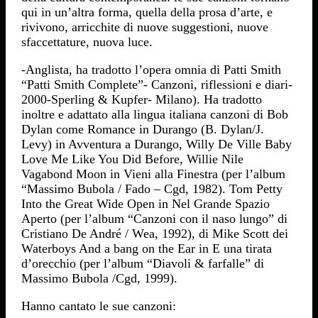
qui in un’altra forma, quella della prosa d’arte, e
rivivono, arricchite di nuove suggestioni, nuove
sfaccettature, nuova luce.
-Anglista, ha tradotto l’opera omnia di Patti Smith
“Patti Smith Complete”- Canzoni, riflessioni e diari-
2000-Sperling & Kupfer- Milano). Ha tradotto
inoltre e adattato alla lingua italiana canzoni di Bob
Dylan come Romance in Durango (B. Dylan/J.
Levy) in Avventura a Durango, Willy De Ville Baby
Love Me Like You Did Before, Willie Nile
Vagabond Moon in Vieni alla Finestra (per l’album
“Massimo Bubola / Fado – Cgd, 1982). Tom Petty
Into the Great Wide Open in Nel Grande Spazio
Aperto (per l’album “Canzoni con il naso lungo” di
Cristiano De André / Wea, 1992), di Mike Scott dei
Waterboys And a bang on the Ear in E una tirata
d’orecchio (per l’album “Diavoli & farfalle” di
Massimo Bubola /Cgd, 1999).
Hanno cantato le sue canzoni: