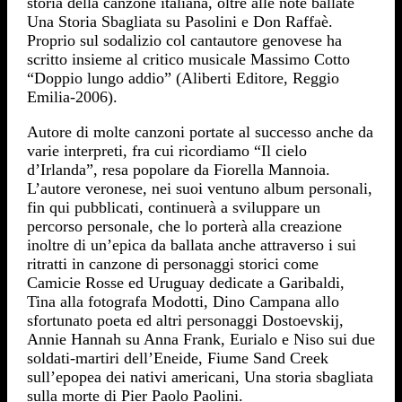
storia della canzone italiana, oltre alle note ballate
Una Storia Sbagliata su Pasolini e Don Raffaè.
Proprio sul sodalizio col cantautore genovese ha
scritto insieme al critico musicale Massimo Cotto
“Doppio lungo addio” (Aliberti Editore, Reggio
Emilia-2006).
Autore di molte canzoni portate al successo anche da
varie interpreti, fra cui ricordiamo “Il cielo
d’Irlanda”, resa popolare da Fiorella Mannoia.
L’autore veronese, nei suoi ventuno album personali,
fin qui pubblicati, continuerà a sviluppare un
percorso personale, che lo porterà alla creazione
inoltre di un’epica da ballata anche attraverso i sui
ritratti in canzone di personaggi storici come
Camicie Rosse ed Uruguay dedicate a Garibaldi,
Tina alla fotografa Modotti, Dino Campana allo
sfortunato poeta ed altri personaggi Dostoevskij,
Annie Hannah su Anna Frank, Eurialo e Niso sui due
soldati-martiri dell’Eneide, Fiume Sand Creek
sull’epopea dei nativi americani, Una storia sbagliata
sulla morte di Pier Paolo Paolini.