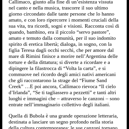
Callimaco, giunto alla fine di un’esistenza vissuta
nel canto e nella musica, trascorre il suo ultimo
giorno circondato dalle tante persone che lo hanno
amato, e con loro ripercorre i momenti cruciali della
sua vita, tra ricordi, sogni e visioni. Racconta così di
quando, bambino, era il piccolo “servo pastore”,
amato e temuto dalla comunità, per il suo indomito
spirito di eretica libertà; dialoga, in sogno, con la
figlia Teresa dagli occhi secchi, che per amore dal
mare di Rimini finisce a morire nell’Argentina delle
torture e della dittatura; si diverte a ricordare e a
dipingere la filastrocca di “Volta la carta”, e si
commuove nel ricordo degli amici nativi americani
che gli raccontarono la strage del “Fiume Sand
Creek” …E poi ancora, Callimaco rievoca “Il cielo
d’Irlanda”, “Se ti tagliassero a pezzetti” e tanti altri
luoghi e immagini che – attraverso le canzoni – sono
entrate nell’immaginario collettivo degli italiani.
Quella di Bubola è una grande operazione letteraria,
destinata a lasciare un segno profondo nella storia
della cultura contemporanea: le sue canzoni tornano