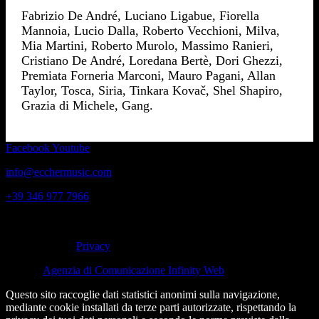
Fabrizio De André, Luciano Ligabue, Fiorella
Mannoia, Lucio Dalla, Roberto Vecchioni, Milva,
Mia Martini, Roberto Murolo, Massimo Ranieri,
Cristiano De André, Loredana Bertè, Dori Ghezzi,
Premiata Forneria Marconi, Mauro Pagani, Allan
Taylor, Tosca, Siria, Tinkara Kovač, Shel Shapiro,
Grazia di Michele, Gang.
Facebook
Youtube
info@ecchermusic.com
+39 346 977 7966
© 2022 tutti i diritti riservati Edizioni Musicali srl | Via Catena 26 –
37023 Grezzana (VR) | P.I. 02866010230 C.F. e Registro Imprese
10980430150 |
Privacy
Credits:
Agenzia di Comunicazione Infinity Web
Questo sito raccoglie dati statistici anonimi sulla navigazione,
mediante cookie installati da terze parti autorizzate, rispettando la