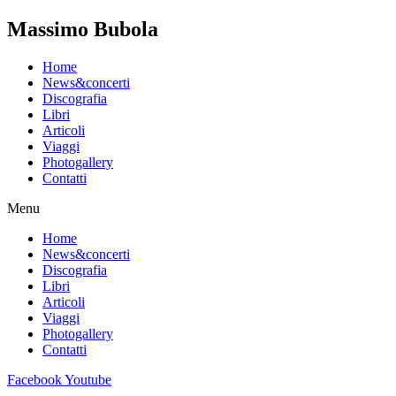
Massimo Bubola
Home
News&concerti
Discografia
Libri
Articoli
Viaggi
Photogallery
Contatti
Menu
Home
News&concerti
Discografia
Libri
Articoli
Viaggi
Photogallery
Contatti
Facebook
Youtube