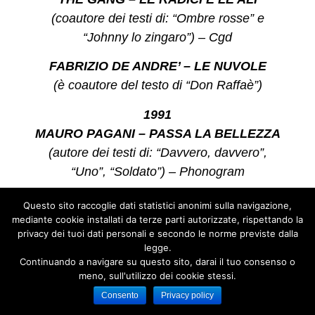
(coautore dei testi di: “Ombre rosse” e
“Johnny lo zingaro”) – Cgd
FABRIZIO DE ANDRE’ – LE NUVOLE
(è coautore del testo di “Don Raffaè”)
1991
MAURO PAGANI – PASSA LA BELLEZZA
(autore dei testi di: “Davvero, davvero”,
“Uno”, “Soldato”) – Phonogram
GRAZIA DI MICHELE – GRAZIA DI
Questo sito raccoglie dati statistici anonimi sulla navigazione,
MICHELE
mediante cookie installati da terze parti autorizzate, rispettando la
privacy dei tuoi dati personali e secondo le norme previste dalla
(è autore di testo e musica di “Giuramenti” e
legge.
“Nascondi il tuo amore”) – Wea
Continuando a navigare su questo sito, darai il tuo consenso o
meno, sull'utilizzo dei cookie stessi.
FABRIZIO DE ANDRE’ – FABRIZIO DE
Consento
Privacy policy
ANDRE’ CONCERTI