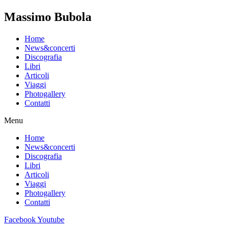
Massimo Bubola
Home
News&concerti
Discografia
Libri
Articoli
Viaggi
Photogallery
Contatti
Menu
Home
News&concerti
Discografia
Libri
Articoli
Viaggi
Photogallery
Contatti
Facebook
Youtube