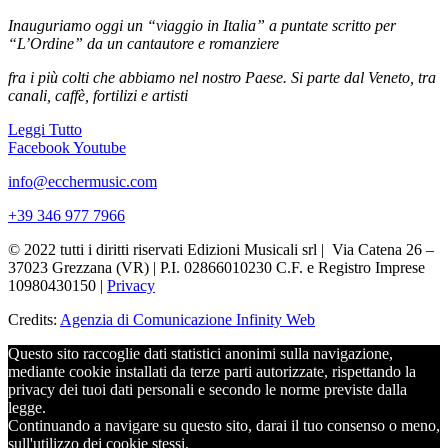
Inauguriamo oggi un “viaggio in Italia” a puntate
scritto per
“L’Ordine” da un cantautore e romanziere
fra i più colti che abbiamo nel nostro Paese.
Si parte dal Veneto, tra
canali, caffè, fortilizi e artisti
Leggi Tutto
Facebook
Youtube
info@ecchermusic.com
+39 346 977 7966
© 2022 tutti i diritti riservati Edizioni Musicali srl | Via Catena 26 –
37023 Grezzana (VR) | P.I. 02866010230 C.F. e Registro Imprese
10980430150 |
Privacy
Credits:
Agenzia di Comunicazione Infinity Web
Questo sito raccoglie dati statistici anonimi sulla navigazione,
mediante cookie installati da terze parti autorizzate, rispettando la
privacy dei tuoi dati personali e secondo le norme previste dalla
legge.
Continuando a navigare su questo sito, darai il tuo consenso o meno,
sull'utilizzo dei cookie stessi.