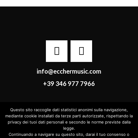
info@ecchermusic.com
+39 346 977 7966
Questo sito raccoglie dati statistici anonimi sulla navigazione,
© 2022 tutti i diritti riservati Edizioni Musicali srl | Via Catena 26 –
mediante cookie installati da terze parti autorizzate, rispettando la
37023 Grezzana (VR) | P.I. 02866010230 C.F. e Registro Imprese
privacy dei tuoi dati personali e secondo le norme previste dalla
10980430150 |
Privacy
legge.
Continuando a navigare su questo sito, darai il tuo consenso o