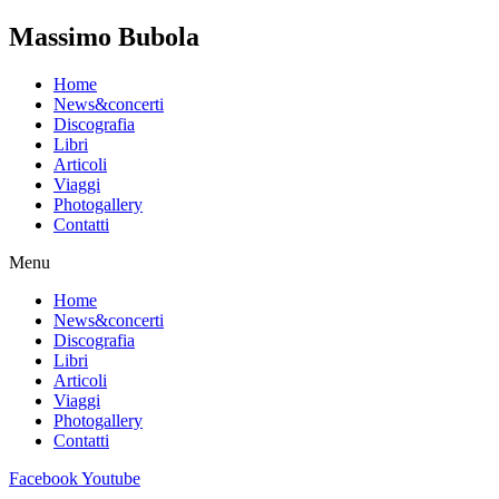
Massimo Bubola
Home
News&concerti
Discografia
Libri
Articoli
Viaggi
Photogallery
Contatti
Menu
Home
News&concerti
Discografia
Libri
Articoli
Viaggi
Photogallery
Contatti
Facebook
Youtube