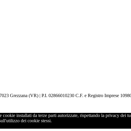
6 – 37023 Grezzana (VR) | P.I. 02866010230 C.F. e Registro Imprese 109
 cookie installati da terze parti autorizzate, rispettando la privacy dei t
l'utilizzo dei cookie stessi.