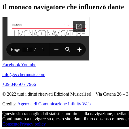
Il monaco navigatore che influenzò dante
Facebook
Youtube
info@ecchermusic.com
+39 346 977 7966
© 2022 tutti i diritti riservati Edizioni Musicali srl | Via Catena 2
Credits:
Agenzia di Comunicazione Infinity Web
Questo sito raccoglie dati statistici anonimi sulla navigazione, mediante
Continuando a navigare su questo sito, darai il tuo consenso o meno, sul
Consento
Privacy policy