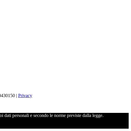
80430150 |
Privacy
uoi dati personali e secondo le norme previste dalla legge.