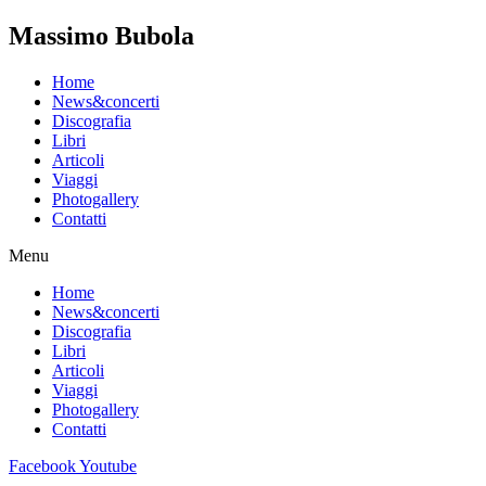
Massimo Bubola
Home
News&concerti
Discografia
Libri
Articoli
Viaggi
Photogallery
Contatti
Menu
Home
News&concerti
Discografia
Libri
Articoli
Viaggi
Photogallery
Contatti
Facebook
Youtube