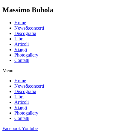
Massimo Bubola
Home
News&concerti
Discografia
Libri
Articoli
Viaggi
Photogallery
Contatti
Menu
Home
News&concerti
Discografia
Libri
Articoli
Viaggi
Photogallery
Contatti
Facebook
Youtube