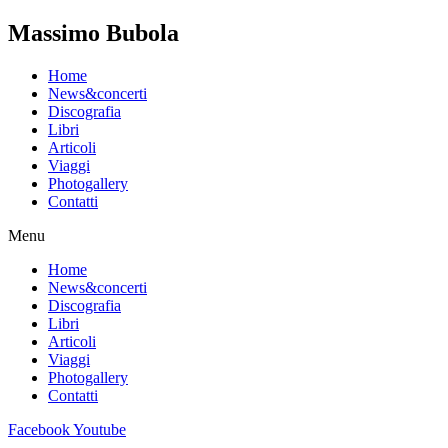
Massimo Bubola
Home
News&concerti
Discografia
Libri
Articoli
Viaggi
Photogallery
Contatti
Menu
Home
News&concerti
Discografia
Libri
Articoli
Viaggi
Photogallery
Contatti
Facebook
Youtube