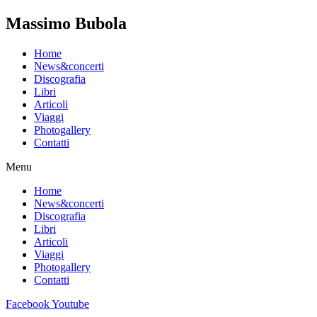
Massimo Bubola
Home
News&concerti
Discografia
Libri
Articoli
Viaggi
Photogallery
Contatti
Menu
Home
News&concerti
Discografia
Libri
Articoli
Viaggi
Photogallery
Contatti
Facebook
Youtube