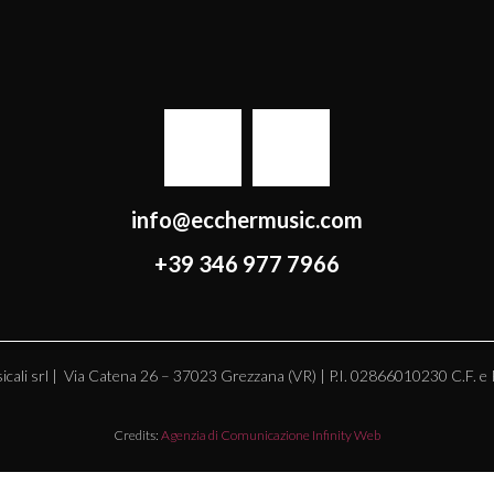
info@ecchermusic.com
+39 346 977 7966
i Musicali srl | Via Catena 26 – 37023 Grezzana (VR) | P.I. 02866010230 C.F
Credits:
Agenzia di Comunicazione Infinity Web