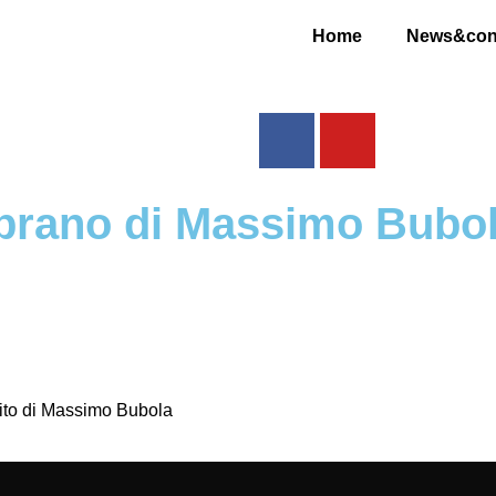
Home
News&conc
o brano di Massimo Bubo
edito di Massimo Bubola