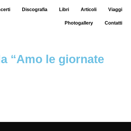
erti
Discografia
Libri
Articoli
Viaggi
Photogallery
Contatti
la “Amo le giornate