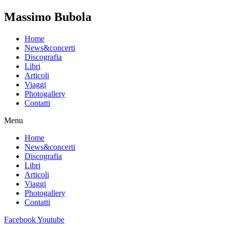
Massimo Bubola
Home
News&concerti
Discografia
Libri
Articoli
Viaggi
Photogallery
Contatti
Menu
Home
News&concerti
Discografia
Libri
Articoli
Viaggi
Photogallery
Contatti
Facebook
Youtube