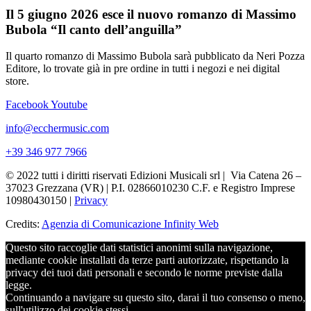
Il 5 giugno 2026 esce il nuovo romanzo di Massimo
Bubola “Il canto dell’anguilla”
Il quarto romanzo di Massimo Bubola sarà pubblicato da Neri Pozza
Editore, lo trovate già in pre ordine in tutti i negozi e nei digital
store.
Facebook
Youtube
info@ecchermusic.com
+39 346 977 7966
© 2022 tutti i diritti riservati Edizioni Musicali srl | Via Catena 26 –
37023 Grezzana (VR) | P.I. 02866010230 C.F. e Registro Imprese
10980430150 |
Privacy
Credits:
Agenzia di Comunicazione Infinity Web
Questo sito raccoglie dati statistici anonimi sulla navigazione,
mediante cookie installati da terze parti autorizzate, rispettando la
privacy dei tuoi dati personali e secondo le norme previste dalla
legge.
Continuando a navigare su questo sito, darai il tuo consenso o meno,
sull'utilizzo dei cookie stessi.