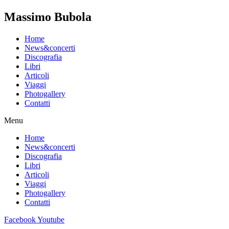
Massimo Bubola
Home
News&concerti
Discografia
Libri
Articoli
Viaggi
Photogallery
Contatti
Menu
Home
News&concerti
Discografia
Libri
Articoli
Viaggi
Photogallery
Contatti
Facebook
Youtube