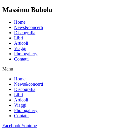
Massimo Bubola
Home
News&concerti
Discografia
Libri
Articoli
Viaggi
Photogallery
Contatti
Menu
Home
News&concerti
Discografia
Libri
Articoli
Viaggi
Photogallery
Contatti
Facebook
Youtube